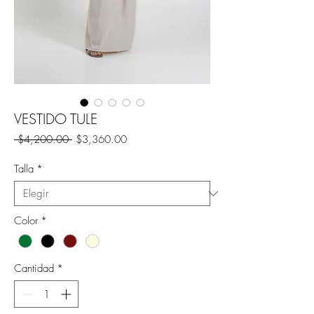
VESTIDO TULE
Precio
Precio
 $4,200.00 
$3,360.00
de
oferta
Talla
*
Color
*
Cantidad
*