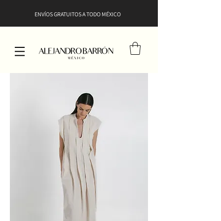
ENVÍOS GRATUITOS A TODO MÉXICO