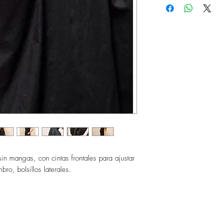
TALLA
PEC
MEX
CH-32
90c
M-34
100
G-36
104
n mangas, con cintas frontales para ajustar
bro, bolsillos laterales.