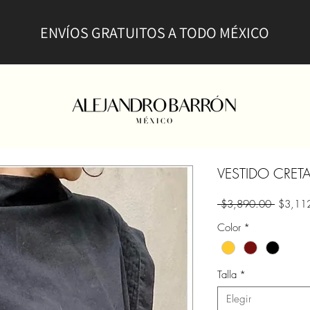
ENVÍOS GRATUITOS A TODO MÉXICO
VESTIDO CRET
Precio
 $3,890.00 
$3,11
Color
*
Talla
*
Elegir