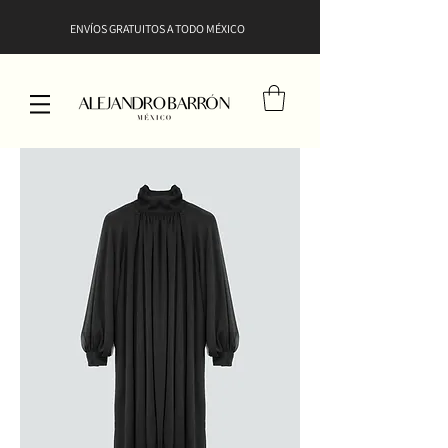
ENVÍOS GRATUITOS A TODO MÉXICO