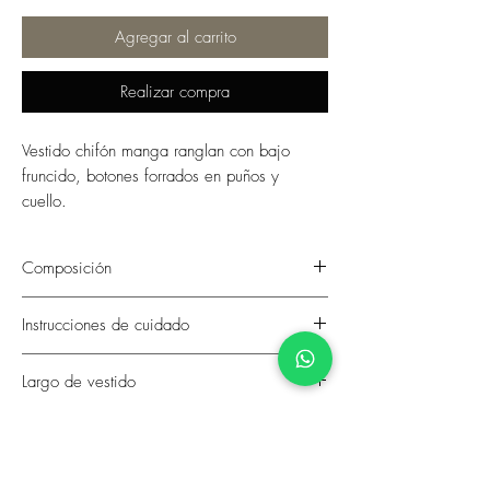
Agregar al carrito
Realizar compra
Vestido chifón manga ranglan con bajo
fruncido, botones forrados en puños y
cuello.
Composición
100% Poliéster
Instrucciones de cuidado
-Lavado en seco
Largo de vestido
-Planchar a temperatura baja
1.20m. del hombro hacia abajo.
Guía de tallas